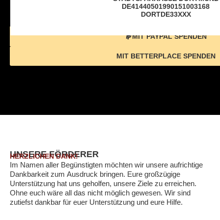
DE41440501990151003168
DORTDE33XXX
MIT PAYPAL SPENDEN
MIT BETTERPLACE SPENDEN
UNSERE FÖRDERER
HERZLICHEN DANK!
Im Namen aller Begünstigten möchten wir unsere aufrichtige
Dankbarkeit zum Ausdruck bringen. Eure großzügige
Unterstützung hat uns geholfen, unsere Ziele zu erreichen.
Ohne euch wäre all das nicht möglich gewesen. Wir sind
zutiefst dankbar für euer Unterstützung und eure Hilfe.