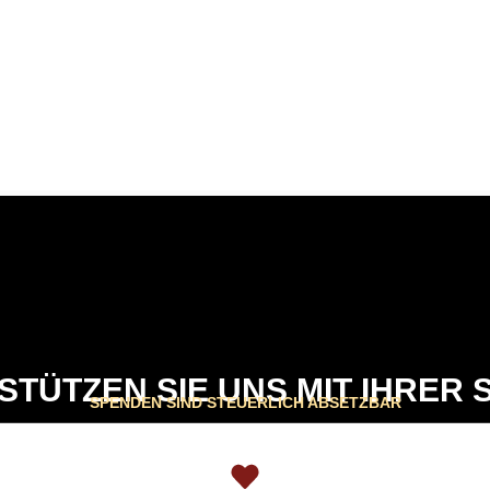
STÜTZEN SIE UNS MIT IHRER 
SPENDEN SIND STEUERLICH ABSETZBAR