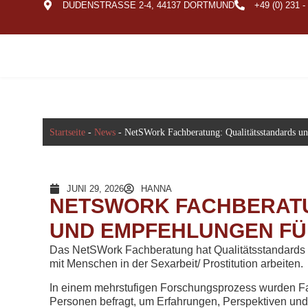
DUDENSTRASSE 2-4, 44137 DORTMUND
+49 (0) 231 -
Startseite
-
News
-
NetSWork Fachberatung: Qualitätsstandards un
JUNI 29, 2026
HANNA
NETSWORK FACHBERATU
UND EMPFEHLUNGEN FÜ
Das NetSWork Fachberatung hat Qualitätsstandards u
mit Menschen in der Sexarbeit/ Prostitution arbeiten.
In einem mehrstufigen Forschungsprozess wurden Fac
Personen befragt, um Erfahrungen, Perspektiven un