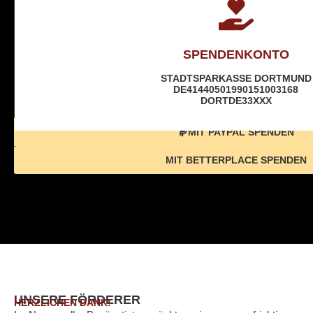
SPENDENKONTO
STADTSPARKASSE DORTMUND
DE41440501990151003168
DORTDE33XXX
MIT PAYPAL SPENDEN
MIT BETTERPLACE SPENDEN
UNSERE FÖRDERER
HERZLICHEN DANK!