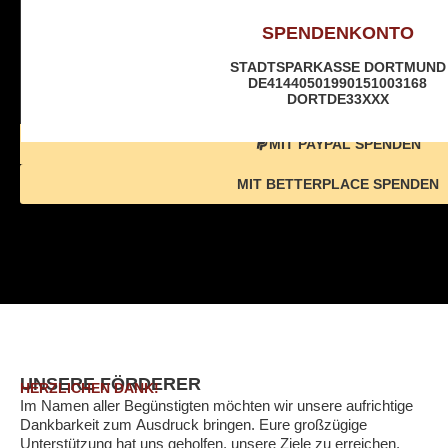
SPENDENKONTO
STADTSPARKASSE DORTMUND
DE41440501990151003168
DORTDE33XXX
MIT PAYPAL SPENDEN
MIT BETTERPLACE SPENDEN
UNSERE FÖRDERER
HERZLICHEN DANK!
Im Namen aller Begünstigten möchten wir unsere aufrichtige
Dankbarkeit zum Ausdruck bringen. Eure großzügige
Unterstützung hat uns geholfen, unsere Ziele zu erreichen.